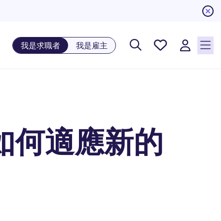
儲存工
我是求職者
我是雇主
作, 0
個已儲
存的工
作
如何適應新的