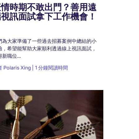
疫情時期不敢出門？善用遠
端視訊面試拿下工作機會！
們為大家準備了一些過去招募案例中總結的小
驗，希望能幫助大家順利透過線上視訊面試，
新職位...
者
Polaris Xing
1 分鐘閱讀時間