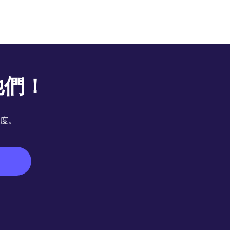
他們！
度。