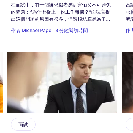
在面試中，有一個讓求職者感到害怕又不可避免
為
的問題：“為什麼從上一份工作離職？”面試官提
求
出這個問題的原因有很多，但歸根結底是為了能
所
夠更加了解你。因為從你回答離職理由中，不僅
能
作者
Michael Page
8 分鐘閱讀時間
作
能夠體現出你的職業規劃、能力水平、工作習慣
運
等等，...
扼要
面試