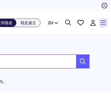
儲存工
是求職者
我是雇主
ZH
作, 0
個已儲
存的工
作
工作。