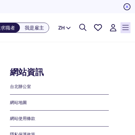
儲存工
是求職者
我是雇主
ZH
作, 0
個已儲
存的工
作
網站資訊
Links
台北辦公室
網站地圖
網站使用條款
隱私保護政策