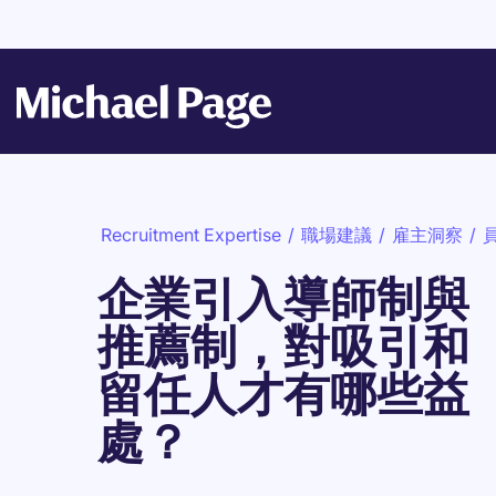
Recruitment Expertise
/
職場建議
/
雇主洞察
/
企業引入導師制與
推薦制，對吸引和
留任人才有哪些益
處？