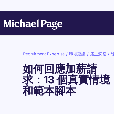
Recruitment Expertise
/
職場建議
/
雇主洞察
/
如何回應加薪請
求：13 個真實情境
和範本腳本