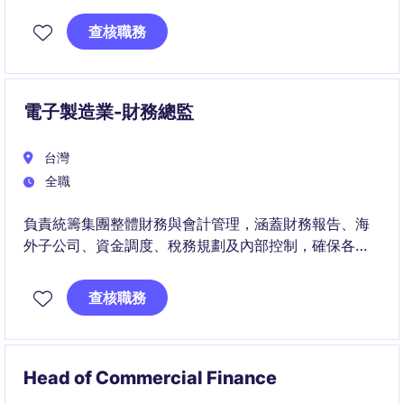
查核職務
電子製造業-財務總監
台灣
全職
負責統籌集團整體財務與會計管理，涵蓋財務報告、海
外子公司、資金調度、稅務規劃及內部控制，確保各項
財務資訊正確、合規且能有效支持營運。
查核職務
此職位將與集團高階管理團隊密切合作，透過財務分
析、風險管理及制度優化，協助公司提升營運透明度並
支持海外業務的長期發展。
Head of Commercial Finance