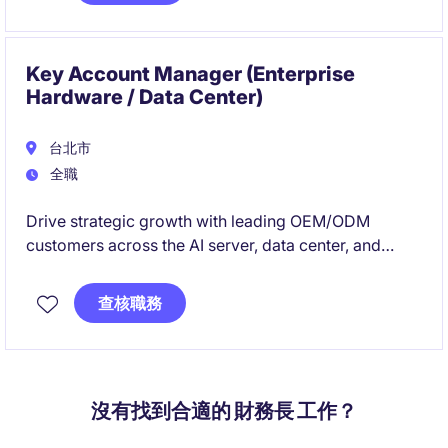
Key Account Manager (Enterprise
Hardware / Data Center)
台北市
全職
Drive strategic growth with leading OEM/ODM
customers across the AI server, data center, and
enterprise hardware ecosystem. This role combines
account development, design-in engagement, and
查核職務
cross-functional collaboration to grow key customer
relationships and capture new business
opportunities.
沒有找到合適的 財務長 工作？