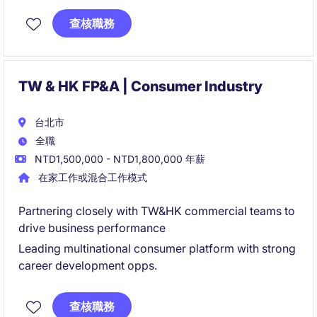
查核職務
TW & HK FP&A | Consumer Industry
台北市
全職
NTD1,500,000 - NTD1,800,000 年薪
在家工作或混合工作模式
Partnering closely with TW&HK commercial teams to
drive business performance
Leading multinational consumer platform with strong
career development opps.
查核職務