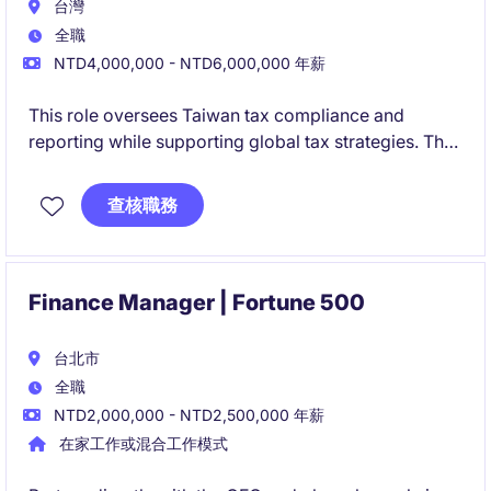
台灣
全職
NTD4,000,000 - NTD6,000,000 年薪
This role oversees Taiwan tax compliance and
reporting while supporting global tax strategies. The
position requires strong technical expertise and
cross-functional collaboration with global
查核職務
stakeholders.
Finance Manager | Fortune 500
台北市
全職
NTD2,000,000 - NTD2,500,000 年薪
在家工作或混合工作模式