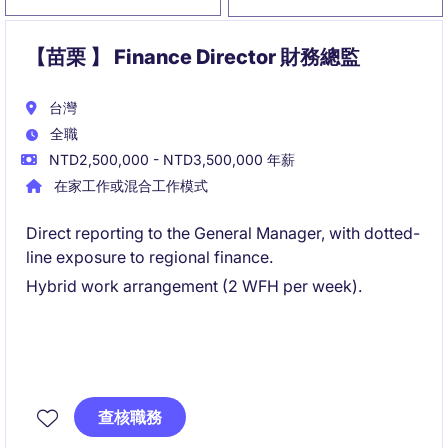
【苗栗 】 Finance Director 財務總監
台灣
全職
NTD2,500,000 - NTD3,500,000 年薪
在家工作或混合工作模式
Direct reporting to the General Manager, with dotted-
line exposure to regional finance.
Hybrid work arrangement (2 WFH per week).
查核職務