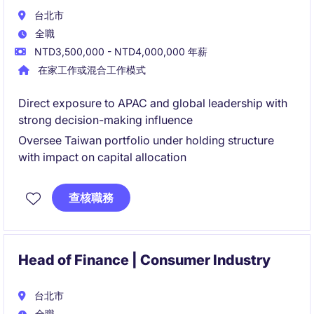
台北市
全職
NTD3,500,000 - NTD4,000,000 年薪
在家工作或混合工作模式
Direct exposure to APAC and global leadership with
strong decision-making influence
Oversee Taiwan portfolio under holding structure
with impact on capital allocation
查核職務
Head of Finance | Consumer Industry
台北市
全職