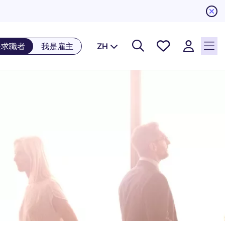
儲存工
是求職者
我是雇主
ZH
作, 0
個已儲
存的工
作