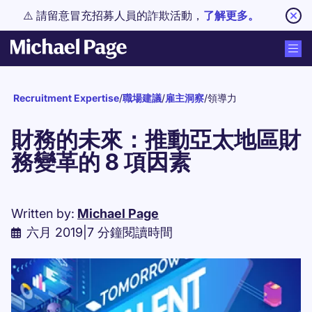
⚠️ 請留意冒充招募人員的詐欺活動，
了解更多。
Recruitment Expertise
/
職場建議
/
雇主洞察
/
領導力
財務的未來：推動亞太地區財
務變革的 8 項因素
Written by:
Michael Page
六月 2019
|
7 分鐘閱讀時間