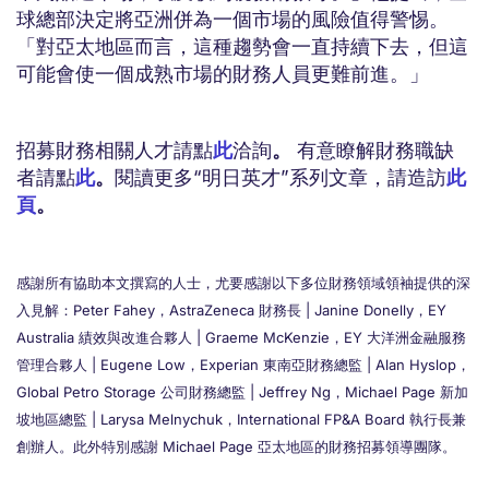
球總部決定將亞洲併為一個市場的風險值得警惕。
「對亞太地區而言，這種趨勢會一直持續下去，但這
可能會使一個成熟市場的財務人員更難前進。」
招募財務相關人才請點
此
洽詢
。
有意瞭解財務職缺
者請點
此
。
閱讀更多“明日英才”系列文章，請造訪
此
頁
。
感謝所有協助本文撰寫的人士，尤要感謝以下多位財務領域領袖提供的深
入見解：Peter Fahey，AstraZeneca 財務長 | Janine Donelly，EY
Australia 績效與改進合夥人 | Graeme McKenzie，EY 大洋洲金融服務
管理合夥人 | Eugene Low，Experian 東南亞財務總監 | Alan Hyslop，
Global Petro Storage 公司財務總監 | Jeffrey Ng，Michael Page 新加
坡地區總監 | Larysa Melnychuk，International FP&A Board 執行長兼
創辦人。此外特別感謝 Michael Page 亞太地區的財務招募領導團隊。