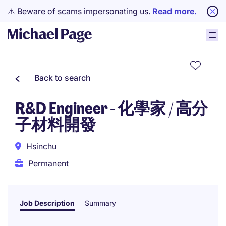
⚠️ Beware of scams impersonating us.
Read more.
Back to search
R&D Engineer - 化學家 / 高分
子材料開發
Hsinchu
Permanent
Job Description
Summary