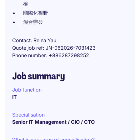
權
國際化視野
混合辦公
Contact
Reina Yau
Quote job ref
JN-062026-7031423
Phone number
+886287298252
Job summary
Job function
IT
Specialisation
Senior IT Management / CIO / CTO
What is your area of specialisation?